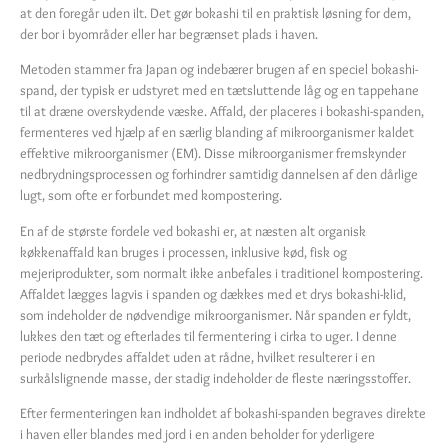
at den foregår uden ilt. Det gør bokashi til en praktisk løsning for dem,
der bor i byområder eller har begrænset plads i haven.
Metoden stammer fra Japan og indebærer brugen af en speciel bokashi-
spand, der typisk er udstyret med en tætsluttende låg og en tappehane
til at dræne overskydende væske. Affald, der placeres i bokashi-spanden,
fermenteres ved hjælp af en særlig blanding af mikroorganismer kaldet
effektive mikroorganismer (EM). Disse mikroorganismer fremskynder
nedbrydningsprocessen og forhindrer samtidig dannelsen af den dårlige
lugt, som ofte er forbundet med kompostering.
En af de største fordele ved bokashi er, at næsten alt organisk
køkkenaffald kan bruges i processen, inklusive kød, fisk og
mejeriprodukter, som normalt ikke anbefales i traditionel kompostering.
Affaldet lægges lagvis i spanden og dækkes med et drys bokashi-klid,
som indeholder de nødvendige mikroorganismer. Når spanden er fyldt,
lukkes den tæt og efterlades til fermentering i cirka to uger. I denne
periode nedbrydes affaldet uden at rådne, hvilket resulterer i en
surkålslignende masse, der stadig indeholder de fleste næringsstoffer.
Efter fermenteringen kan indholdet af bokashi-spanden begraves direkte
i haven eller blandes med jord i en anden beholder for yderligere