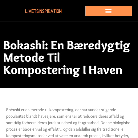
Bokashi: En Bæredygtig
Metode Til
Kompostering I Haven
Bokashi er en metode til kompostering, der har vundet stigende
popularitet blandt haveejere, som ønsker at reducere deres affald og
samtidig forbedre deres jords sundhed og frugtbarhed. Denne biologiske
proces er både enkel og effektiv, og den adskiller sig fra traditionelle
komposteringsmetoder ved at være en anaerob proces, hvilket betyder,