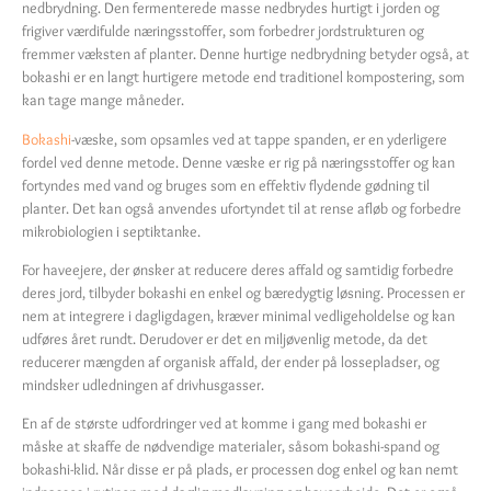
nedbrydning. Den fermenterede masse nedbrydes hurtigt i jorden og
frigiver værdifulde næringsstoffer, som forbedrer jordstrukturen og
fremmer væksten af planter. Denne hurtige nedbrydning betyder også, at
bokashi er en langt hurtigere metode end traditionel kompostering, som
kan tage mange måneder.
Bokashi
-væske, som opsamles ved at tappe spanden, er en yderligere
fordel ved denne metode. Denne væske er rig på næringsstoffer og kan
fortyndes med vand og bruges som en effektiv flydende gødning til
planter. Det kan også anvendes ufortyndet til at rense afløb og forbedre
mikrobiologien i septiktanke.
For haveejere, der ønsker at reducere deres affald og samtidig forbedre
deres jord, tilbyder bokashi en enkel og bæredygtig løsning. Processen er
nem at integrere i dagligdagen, kræver minimal vedligeholdelse og kan
udføres året rundt. Derudover er det en miljøvenlig metode, da det
reducerer mængden af organisk affald, der ender på lossepladser, og
mindsker udledningen af drivhusgasser.
En af de største udfordringer ved at komme i gang med bokashi er
måske at skaffe de nødvendige materialer, såsom bokashi-spand og
bokashi-klid. Når disse er på plads, er processen dog enkel og kan nemt