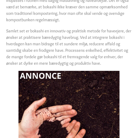
indpasses i rutinen med daglig madlavning og havearbejde. Det er også
værd at bemærke, at bokashi ikke kræver den samme opmærksomhed
som traditionel kompostering, hvor man ofte skal vende og overvåge
kompostbunken regelmæssigt.
Samlet set er bokashi en innovativ og praktisk metode for haveejere, der
ønsker at praktisere bæredygtig havebrug. Ved at integrere bokashi i
hverdagen kan man bidrage til et sundere miljø, reducere affald og
samtidig skabe en frodigere have. Processens enkelhed, effektivitet og
de mange fordele gør bokashi til et fremragende valg for enhver, der
ønsker at dyrke en mere bæredygtig og produktiv have.