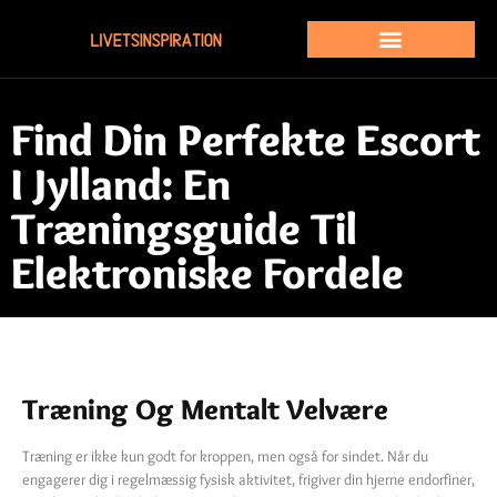
Find Din Perfekte Escort
I Jylland: En
Træningsguide Til
Elektroniske Fordele
Træning Og Mentalt Velvære
Træning er ikke kun godt for kroppen, men også for sindet. Når du
engagerer dig i regelmæssig fysisk aktivitet, frigiver din hjerne endorfiner,