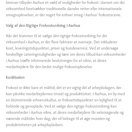
bistroer tilbyder Aarhus et væld af muligheder for frokost. Uanset om din
virksomhed foretrækker traditionelle danske retter eller internationale
smagsoplevelser, er der noget for enhver smag i Aarhus’ frokostscene.
Valg af den Rigtige Frokostordning i Aarhus
Når det kommer til at vælge den rigtige frokostordning for din
virksomhed i Aarhus, er der flere faktorer at overveje. Det inkluderer
kost, leveringstidspunkter, priser og kundeservice. Ved at undersøge
forskellige cateringmuligheder og lære om deres tilbud kan virksomheder
i Aarhus træffe informerede beslutninger for at sikre, at deres
medarbejdere får den bedst mulige frokostoplevelse.
Konklusion
Frokost er ikke bare et måltid; det er en vigtig del af arbejdsdagen, der
kan påvirke medarbejdernes trivsel og produktivitet. I Aarhus, en by med
en blomstrende erhvervskultur, er frokosttidspunktet en lejlighed til at
forbinde og genoplade. Ved at vælge den rigtige frokostordning kan
virksomheder i Aarhus sikre, at deres medarbejdere får velsmagende og
nærende måltider hver dag, der vil bidrage til at øge moralen og
produktiviteten på arbejdspladsen.