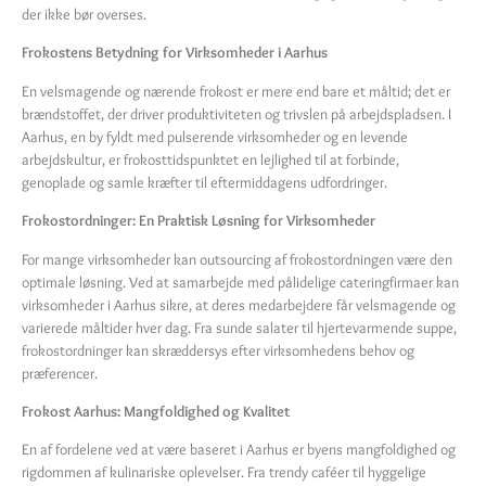
der ikke bør overses.
Frokostens Betydning for Virksomheder i Aarhus
En velsmagende og nærende frokost er mere end bare et måltid; det er
brændstoffet, der driver produktiviteten og trivslen på arbejdspladsen. I
Aarhus, en by fyldt med pulserende virksomheder og en levende
arbejdskultur, er frokosttidspunktet en lejlighed til at forbinde,
genoplade og samle kræfter til eftermiddagens udfordringer.
Frokostordninger: En Praktisk Løsning for Virksomheder
For mange virksomheder kan outsourcing af frokostordningen være den
optimale løsning. Ved at samarbejde med pålidelige cateringfirmaer kan
virksomheder i Aarhus sikre, at deres medarbejdere får velsmagende og
varierede måltider hver dag. Fra sunde salater til hjertevarmende suppe,
frokostordninger kan skræddersys efter virksomhedens behov og
præferencer.
Frokost Aarhus: Mangfoldighed og Kvalitet
En af fordelene ved at være baseret i Aarhus er byens mangfoldighed og
rigdommen af ​​kulinariske oplevelser. Fra trendy caféer til hyggelige