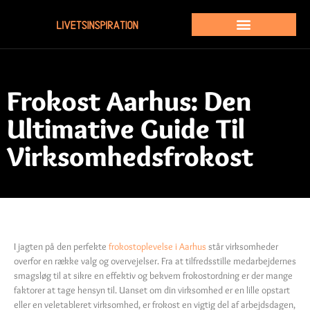
Frokost Aarhus: Den
Ultimative Guide Til
Virksomhedsfrokost
I jagten på den perfekte
frokostoplevelse i Aarhus
står virksomheder
overfor en række valg og overvejelser. Fra at tilfredsstille medarbejdernes
smagsløg til at sikre en effektiv og bekvem frokostordning er der mange
faktorer at tage hensyn til. Uanset om din virksomhed er en lille opstart
eller en veletableret virksomhed, er frokost en vigtig del af arbejdsdagen,