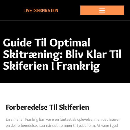
Guide Til Optimal
Skitræning: Bliv Klar Til
Skiferien I Frankrig
Forberedelse Til Skiferien
En skiferie i Frankrig kan være en fantastisk oplevelse, men det kræver
en del forberedelse, især når det kommer til fysisk form. At være i god