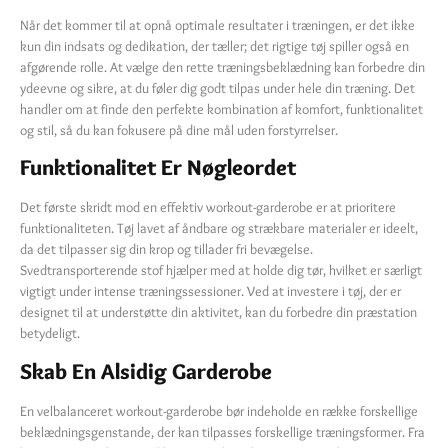
Når det kommer til at opnå optimale resultater i træningen, er det ikke
kun din indsats og dedikation, der tæller; det rigtige tøj spiller også en
afgørende rolle. At vælge den rette træningsbeklædning kan forbedre din
ydeevne og sikre, at du føler dig godt tilpas under hele din træning. Det
handler om at finde den perfekte kombination af komfort, funktionalitet
og stil, så du kan fokusere på dine mål uden forstyrrelser.
Funktionalitet Er Nøgleordet
Det første skridt mod en effektiv workout-garderobe er at prioritere
funktionaliteten. Tøj lavet af åndbare og strækbare materialer er ideelt,
da det tilpasser sig din krop og tillader fri bevægelse.
Svedtransporterende stof hjælper med at holde dig tør, hvilket er særligt
vigtigt under intense træningssessioner. Ved at investere i tøj, der er
designet til at understøtte din aktivitet, kan du forbedre din præstation
betydeligt.
Skab En Alsidig Garderobe
En velbalanceret workout-garderobe bør indeholde en række forskellige
beklædningsgenstande, der kan tilpasses forskellige træningsformer. Fra