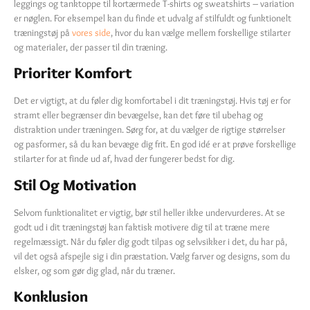
leggings og tanktoppe til kortærmede T-shirts og sweatshirts – variation
er nøglen. For eksempel kan du finde et udvalg af stilfuldt og funktionelt
træningstøj på
vores side
, hvor du kan vælge mellem forskellige stilarter
og materialer, der passer til din træning.
Prioriter Komfort
Det er vigtigt, at du føler dig komfortabel i dit træningstøj. Hvis tøj er for
stramt eller begrænser din bevægelse, kan det føre til ubehag og
distraktion under træningen. Sørg for, at du vælger de rigtige størrelser
og pasformer, så du kan bevæge dig frit. En god idé er at prøve forskellige
stilarter for at finde ud af, hvad der fungerer bedst for dig.
Stil Og Motivation
Selvom funktionalitet er vigtig, bør stil heller ikke undervurderes. At se
godt ud i dit træningstøj kan faktisk motivere dig til at træne mere
regelmæssigt. Når du føler dig godt tilpas og selvsikker i det, du har på,
vil det også afspejle sig i din præstation. Vælg farver og designs, som du
elsker, og som gør dig glad, når du træner.
Konklusion