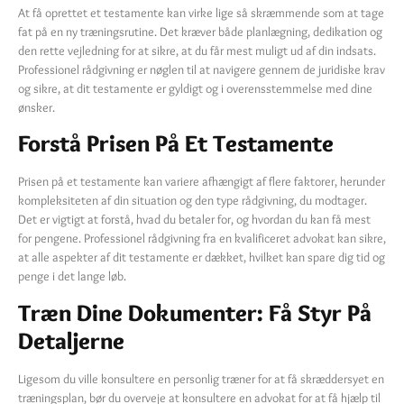
At få oprettet et testamente kan virke lige så skræmmende som at tage
fat på en ny træningsrutine. Det kræver både planlægning, dedikation og
den rette vejledning for at sikre, at du får mest muligt ud af din indsats.
Professionel rådgivning er nøglen til at navigere gennem de juridiske krav
og sikre, at dit testamente er gyldigt og i overensstemmelse med dine
ønsker.
Forstå Prisen På Et Testamente
Prisen på et testamente kan variere afhængigt af flere faktorer, herunder
kompleksiteten af din situation og den type rådgivning, du modtager.
Det er vigtigt at forstå, hvad du betaler for, og hvordan du kan få mest
for pengene. Professionel rådgivning fra en kvalificeret advokat kan sikre,
at alle aspekter af dit testamente er dækket, hvilket kan spare dig tid og
penge i det lange løb.
Træn Dine Dokumenter: Få Styr På
Detaljerne
Ligesom du ville konsultere en personlig træner for at få skræddersyet en
træningsplan, bør du overveje at konsultere en advokat for at få hjælp til