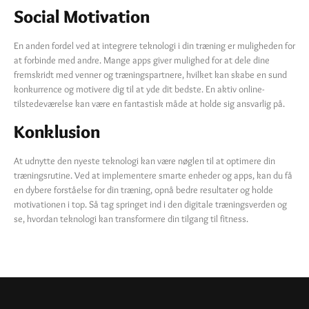
Social Motivation
En anden fordel ved at integrere teknologi i din træning er muligheden for
at forbinde med andre. Mange apps giver mulighed for at dele dine
fremskridt med venner og træningspartnere, hvilket kan skabe en sund
konkurrence og motivere dig til at yde dit bedste. En aktiv online-
tilstedeværelse kan være en fantastisk måde at holde sig ansvarlig på.
Konklusion
At udnytte den nyeste teknologi kan være nøglen til at optimere din
træningsrutine. Ved at implementere smarte enheder og apps, kan du få
en dybere forståelse for din træning, opnå bedre resultater og holde
motivationen i top. Så tag springet ind i den digitale træningsverden og
se, hvordan teknologi kan transformere din tilgang til fitness.