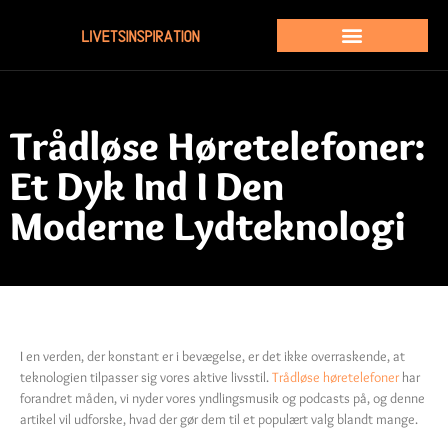
Trådløse Høretelefoner:
Et Dyk Ind I Den
Moderne Lydteknologi
I en verden, der konstant er i bevægelse, er det ikke overraskende, at
teknologien tilpasser sig vores aktive livsstil.
Trådløse høretelefoner
har
forandret måden, vi nyder vores yndlingsmusik og podcasts på, og denne
artikel vil udforske, hvad der gør dem til et populært valg blandt mange.