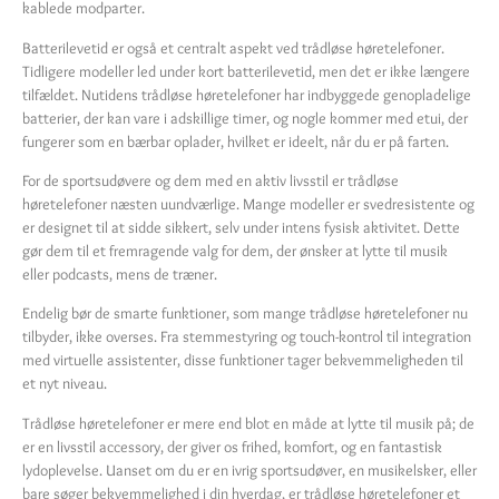
kablede modparter.
Batterilevetid er også et centralt aspekt ved trådløse høretelefoner.
Tidligere modeller led under kort batterilevetid, men det er ikke længere
tilfældet. Nutidens trådløse høretelefoner har indbyggede genopladelige
batterier, der kan vare i adskillige timer, og nogle kommer med etui, der
fungerer som en bærbar oplader, hvilket er ideelt, når du er på farten.
For de sportsudøvere og dem med en aktiv livsstil er trådløse
høretelefoner næsten uundværlige. Mange modeller er svedresistente og
er designet til at sidde sikkert, selv under intens fysisk aktivitet. Dette
gør dem til et fremragende valg for dem, der ønsker at lytte til musik
eller podcasts, mens de træner.
Endelig bør de smarte funktioner, som mange trådløse høretelefoner nu
tilbyder, ikke overses. Fra stemmestyring og touch-kontrol til integration
med virtuelle assistenter, disse funktioner tager bekvemmeligheden til
et nyt niveau.
Trådløse høretelefoner er mere end blot en måde at lytte til musik på; de
er en livsstil accessory, der giver os frihed, komfort, og en fantastisk
lydoplevelse. Uanset om du er en ivrig sportsudøver, en musikelsker, eller
bare søger bekvemmelighed i din hverdag, er trådløse høretelefoner et