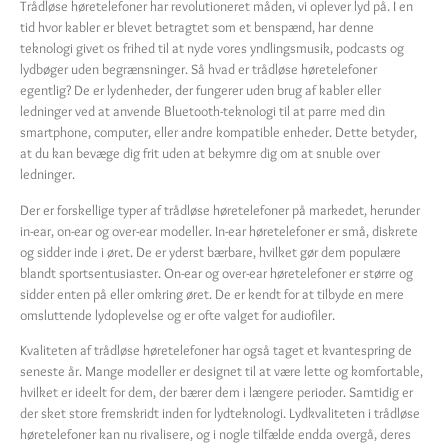
Trådløse høretelefoner har revolutioneret måden, vi oplever lyd på. I en
tid hvor kabler er blevet betragtet som et benspænd, har denne
teknologi givet os frihed til at nyde vores yndlingsmusik, podcasts og
lydbøger uden begrænsninger. Så hvad er trådløse høretelefoner
egentlig? De er lydenheder, der fungerer uden brug af kabler eller
ledninger ved at anvende Bluetooth-teknologi til at parre med din
smartphone, computer, eller andre kompatible enheder. Dette betyder,
at du kan bevæge dig frit uden at bekymre dig om at snuble over
ledninger.
Der er forskellige typer af trådløse høretelefoner på markedet, herunder
in-ear, on-ear og over-ear modeller. In-ear høretelefoner er små, diskrete
og sidder inde i øret. De er yderst bærbare, hvilket gør dem populære
blandt sportsentusiaster. On-ear og over-ear høretelefoner er større og
sidder enten på eller omkring øret. De er kendt for at tilbyde en mere
omsluttende lydoplevelse og er ofte valget for audiofiler.
Kvaliteten af trådløse høretelefoner har også taget et kvantespring de
seneste år. Mange modeller er designet til at være lette og komfortable,
hvilket er ideelt for dem, der bærer dem i længere perioder. Samtidig er
der sket store fremskridt inden for lydteknologi. Lydkvaliteten i trådløse
høretelefoner kan nu rivalisere, og i nogle tilfælde endda overgå, deres